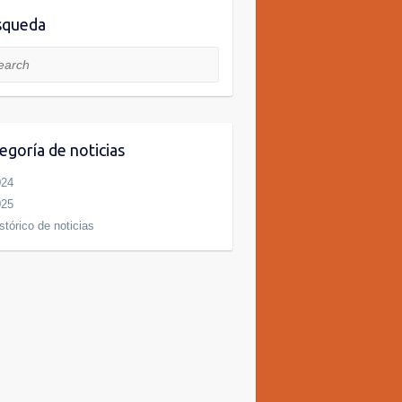
squeda
rch
egoría de noticias
024
025
stórico de noticias